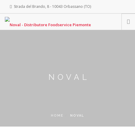
Strada del Brando, 8 - 10043 Orbassano (TO)
info@novalsrl.it
ACCESSO AREA RISERVATA
HOME
NOVAL
PRODOTTI
LEGÀMI IN CUCINA
NOVAL
ACQUISTA ONLINE
GALLERY
CATALOGO
NEWS
HOME
NOVAL
LAVORA CON NOI
CONTATTI