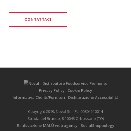
CONTATTACI
Privacy Policy
-
Cookie Policy
Informativa Clienti/Fornitori
-
Dichiarazione Accessibilità
Copyright 2019. Noval Srl - P.I. 00804510014
Strada del Brando, 8 10043 Orbassano (TO)
Realizzazione
MALÙ web agency -
SocialShoppology