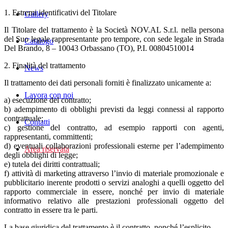
1. Estremi identificativi del Titolare
Gallery
Il Titolare del trattamento è la Società NOV.AL S.r.l. nella persona
del Suo legale rappresentante pro tempore, con sede legale in Strada
Catalogo
Del Brando, 8 – 10043 Orbassano (TO), P.I. 00804510014
2. Finalità del trattamento
News
Il trattamento dei dati personali forniti è finalizzato unicamente a:
Lavora con noi
a) esecuzione del contratto;
b) adempimento di obblighi previsti da leggi connessi al rapporto
contrattuale;
Contatti
c) gestione del contratto, ad esempio rapporti con agenti,
rappresentanti, committenti;
d) eventuali collaborazioni professionali esterne per l’adempimento
Area riservata
degli obblighi di legge;
e) tutela dei diritti contrattuali;
f) attività di marketing attraverso l’invio di materiale promozionale e
pubblicitario inerente prodotti o servizi analoghi a quelli oggetto del
rapporto commerciale in essere, nonché per invio di materiale
informativo relativo alle prestazioni professionali oggetto del
contratto in essere tra le parti.
La base giuridica del trattamento è il contratto, nonché l’esplicito