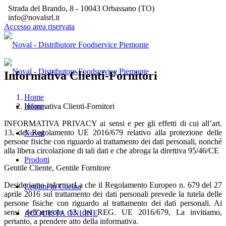
Strada del Brando, 8 - 10043 Orbassano (TO)
info@novalsrl.it
Accesso area riservata
Informativa Clienti-Fornitori
Home
Informativa Clienti-Fornitori
Home
INFORMATIVA PRIVACY ai sensi e per gli effetti di cui all’art.
13, del Regolamento UE 2016/679 relativo alla protezione delle
Noval
persone fisiche con riguardo al trattamento dei dati personali, nonché
alla libera circolazione di tali dati e che abroga la direttiva 95/46/CE
Prodotti
Gentile Cliente, Gentile Fornitore
Desideriamo informarLa che il Regolamento Europeo n. 679 del 27
Legàmi in Cucina
aprile 2016 sul trattamento dei dati personali prevede la tutela delle
persone fisiche con riguardo al trattamento dei dati personali. Ai
sensi dell’articolo 13 del REG. UE 2016/679, La invitiamo,
ACQUISTA ONLINE
pertanto, a prendere atto della informativa.